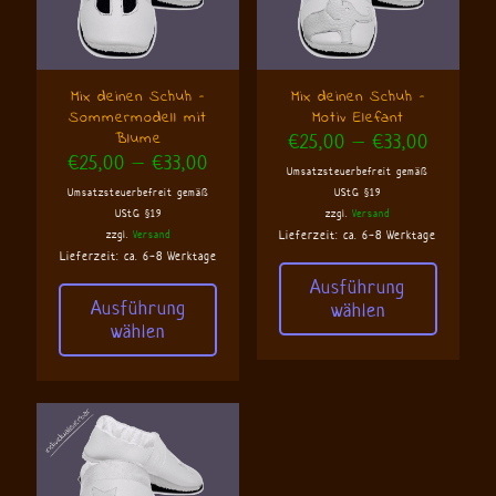
Mix deinen Schuh –
Mix deinen Schuh –
Sommermodell mit
Motiv Elefant
Blume
Preisspa
€
25,00
–
€
33,00
Preisspanne:
€25,00
€
25,00
–
€
33,00
Umsatzsteuerbefreit gemäß
€25,00
bis
Umsatzsteuerbefreit gemäß
UStG §19
bis
€33,00
UStG §19
zzgl.
Versand
€33,00
zzgl.
Versand
Lieferzeit: ca. 6-8 Werktage
Lieferzeit: ca. 6-8 Werktage
Ausführung
Ausführung
wählen
Dieses
wählen
Dieses
Produkt
Produkt
weist
weist
mehrere
mehrere
Varianten
Varianten
auf.
auf.
Die
Die
Optionen
Optionen
können