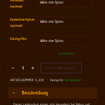
Motivband
(optional)
Zackenlitze+Spitze
(optional)
Schuhgröße
Zurücksetzen
Mix
In den Warenkorb
deinen
Schuh
-
ARTIKELNUMMER:
K_010
Kategorie:
Konfigurator
Motiv
Wal
Menge
Beschreibung
Dieser Lederschuh eignet sich besonders bei Babys und