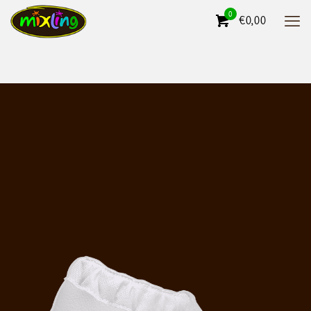
0
€0,00