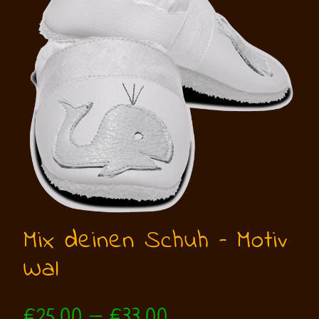
Mix deinen Schuh – Motiv
Wal
Preisspanne:
€
25,00
–
€
33,00