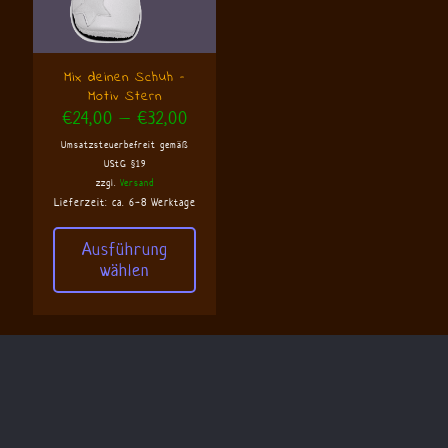
können
auf
auf
der
der
Produktseite
Produktseite
gewählt
Mix deinen Schuh –
gewählt
werden
Motiv Stern
werden
Preisspanne:
€
24,00
–
€
32,00
€24,00
Umsatzsteuerbefreit gemäß
bis
UStG §19
€32,00
zzgl.
Versand
Lieferzeit: ca. 6-8 Werktage
Ausführung
wählen
Dieses
Produkt
weist
mehrere
Varianten
auf.
Die
Optionen
können
auf