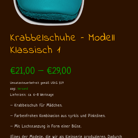
Krabbelschuhe – Modell
Klassisch 1
Preisspanne:
€
21,00
–
€
29,00
€21,00
Umsatzsteuerbefreit gemäß UStG §19
bis
zzgl.
Versand
€29,00
Lieferzeit: ca. 6-8 Werktage
– Krabbelschuh für Mädchen.
– Farbenfrohen Kombination aus tyrkis und Pinktönen.
– Mit Lochstanzung in Form einer Blüte.
(Eines der Modelle, die wir als Kleinserie produzieren. Dadurch