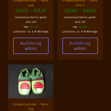
Krabbelschuhe – Motiv
Krabbelschuhe – Motiv
Wal
Stern
Preisspanne:
Preisspa
€
23,00
–
€
31,00
€
22,00
–
€
30,00
€23,00
€22,00
Umsatzsteuerbefreit gemäß
Umsatzsteuerbefreit gemäß
bis
bis
UStG §19
UStG §19
€31,00
€30,00
zzgl.
Versand
zzgl.
Versand
Lieferzeit: ca. 6-8 Werktage
Lieferzeit: ca. 6-8 Werktage
Ausführung
Ausführung
wählen
wählen
Dieses
Dieses
Produkt
Produkt
weist
weist
mehrere
mehrere
Varianten
Varianten
auf.
auf.
Die
Die
Optionen
Optionen
können
können
auf
auf
der
der
Produktseite
Produktseite
Krabbelschuhe – Motiv
gewählt
gewählt
Pilz
werden
werden