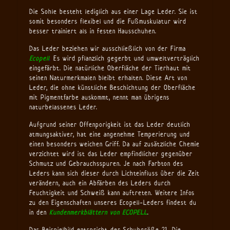
Die Sohle besteht lediglich aus einer Lage Leder. Sie ist
somit besonders flexibel und die Fußmuskulatur wird
besser trainiert als in festen Hausschuhen.
Das Leder beziehen wir ausschließlich von der Firma
Ecopell
.
Es wird pflanzlich gegerbt und umweltverträglich
eingefärbt. Die natürliche Oberfläche der Tierhaut mit
seinen Naturmerkmalen bleibt erhalten. Diese Art von
Leder, die ohne künstliche Beschichtung der Oberfläche
mit Pigmentfarbe auskommt, nennt man übrigens
naturbelassenes Leder.
Aufgrund seiner Offenporigkeit ist das Leder deutlich
atmungsaktiver, hat eine angenehme Temperierung und
einen besonders weichen Griff. Da auf zusätzliche Chemie
verzichtet wird ist das Leder empfindlicher gegenüber
Schmutz und Gebrauchsspuren. Je nach Farbton des
Leders kann sich dieser durch Lichteinfluss über die Zeit
verändern, auch ein Abfärben des Leders durch
Feuchtigkeit und Schweiß kann auftreten. Weitere Infos
zu den Eigenschaften unseres Ecopell-Leders findest du
in den
Kundenmerkblättern von ECOPELL
.
Das Beispielbild entspricht der Schuhgröße 21. Die