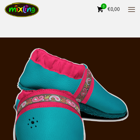
0
€0,00