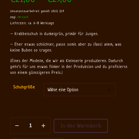
€21,00
Umsatzsteuerbefreit gemäß UStG §19
bis
zzgl.
Versand
€29,00
Lieferzeit: ca. 6-8 Werktage
– Krabbelschuh in dunkelgrün, primär für Jungen.
– Eher etwas schlichter, passt somit aber zu (fast) allem, was
kleine Buben so tragen.
(Eines der Modelle, die wir als Kleinserie produzieren. Dadurch
geht’s für uns etwas flinker in der Produktion und du profitierst
von einem günstigeren Preis.)
Schuhgröße
Krabbelschuhe
In den Warenkorb
-
Modell
Klassisch