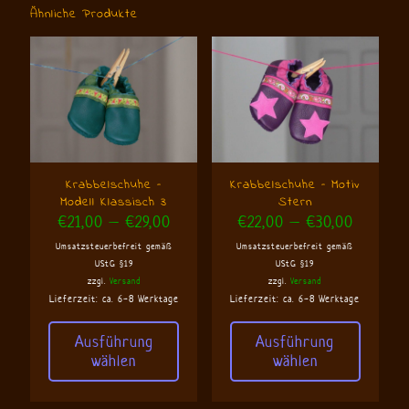
Ähnliche Produkte
Krabbelschuhe –
Krabbelschuhe – Motiv
Modell Klassisch 3
Stern
Preisspanne:
Preisspa
€
21,00
–
€
29,00
€
22,00
–
€
30,00
€21,00
€22,00
Umsatzsteuerbefreit gemäß
Umsatzsteuerbefreit gemäß
bis
bis
UStG §19
UStG §19
€29,00
€30,00
zzgl.
Versand
zzgl.
Versand
Lieferzeit: ca. 6-8 Werktage
Lieferzeit: ca. 6-8 Werktage
Ausführung
Ausführung
wählen
wählen
Dieses
Dieses
Produkt
Produkt
weist
weist