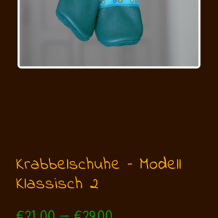
Krabbelschuhe – Modell
Klassisch 2
Preisspanne:
€
21,00
–
€
29,00