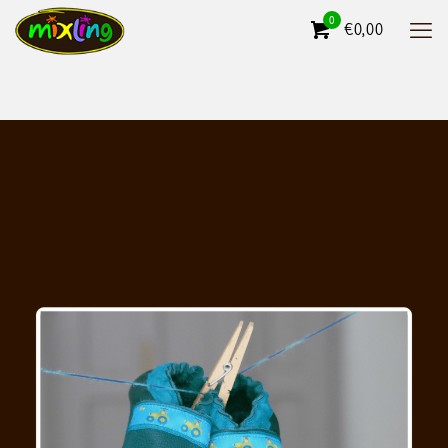
0
€0,00